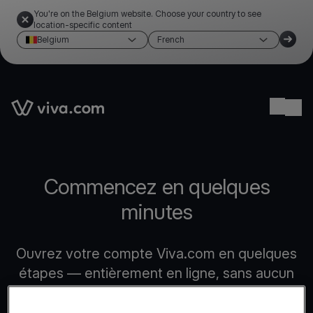
You're on the Belgium website. Choose your country to see
location-specific content
Belgium
French
Link to the homepage
Ope
Commencez en quelques
minutes
Ouvrez votre compte Viva.com en quelques
étapes — entièrement en ligne, sans aucun
document papier.