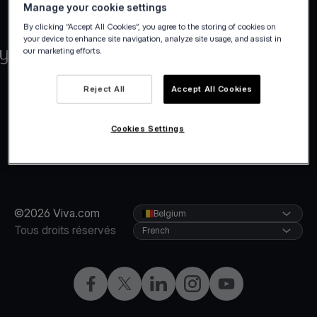
Manage your cookie settings
By clicking “Accept All Cookies”, you agree to the storing of cookies on
your device to enhance site navigation, analyze site usage, and assist in
our marketing efforts.
Reject All
Accept All Cookies
Cookies Settings
©2026 Viva.com
Belgium
Tous droits réservés
French
Facebook
X
LinkedIn
Instagram
YouTube