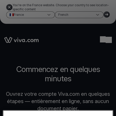
You're on the France website. Choose your country to see location-
specific content
France
French
Link to the homepage
Ope
Commencez en quelques
minutes
Ouvrez votre compte Viva.com en quelques
étapes — entièrement en ligne, sans aucun
document papier.