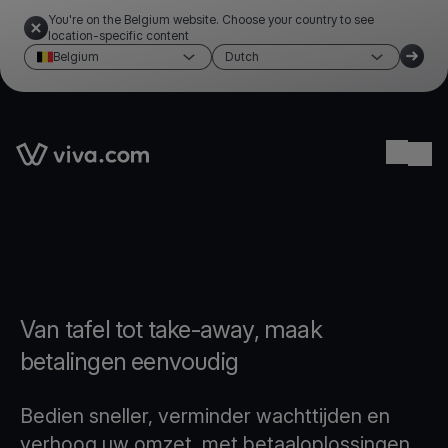
You're on the Belgium website. Choose your country to see
location-specific content
Belgium
Dutch
Link to the homepage
Ope
Van tafel tot take-away, maak
betalingen eenvoudig
Bedien sneller, verminder wachttijden en
verhoog uw omzet, met betaaloplossingen