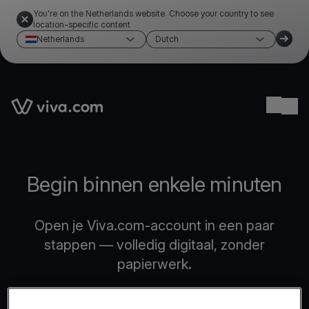
You're on the Netherlands website. Choose your country to see
location-specific content
Netherlands
Dutch
Link to the homepage
Ope
Begin binnen enkele minuten
Open je Viva.com-account in een paar
stappen — volledig digitaal, zonder
papierwerk.