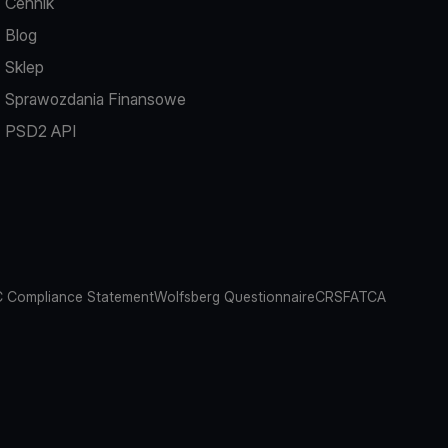
Cennik
Blog
Sklep
Sprawozdania Finansowe
PSD2 API
 Compliance Statement
Wolfsberg Questionnaire
CRS
FATCA