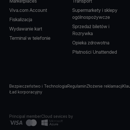
Marketplaces
Transport
Viva.com Account
Supermarkety i sklepy
ogólnospożywcze
Fiskalizacja
Sprzedaż biletów i
Wydawanie kart
Rozrywka
Terminal w telefonie
Opieka zdrowotna
Płatności Unattended
Bezpieczeństwo i Technologia
Regulamin
Złożenie reklamacji
Kla
Ład korporacyjny
Principal member
Cloud sevices by