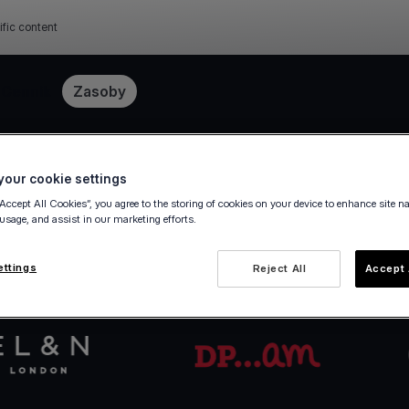
ific content
Cennik
Zasoby
our cookie settings
Zacznij w kilka minut
“Accept All Cookies”, you agree to the storing of cookies on your device to enhance site n
 usage, and assist in our marketing efforts.
Viva.com w kilku krokach — w pełni cyfrowo, zero
ettings
Reject All
Accept 