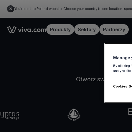
You're on the Poland website. Choose your country to see location-spec
Link to the homepage
Produkty
Sektory
Partnerzy
Manage y
By clicking 
analyze site
Otwórz swoje konto 
Cookies S