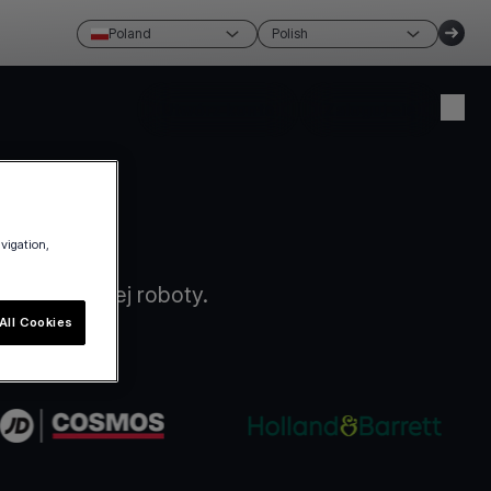
Poland
Polish
Utwórz konto
Zaloguj się
avigation,
 papierkowej roboty.
All Cookies