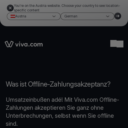
You're on the Austria website. Choose your country to see location-
specific content
Austria
German
Link to the homepage
Ope
Was ist Offline-Zahlungsakzeptanz?
Umsatzeinbußen adé! Mit Viva.com Offline-
Zahlungen akzeptieren Sie ganz ohne
Unterbrechungen, selbst wenn Sie offline
sind.