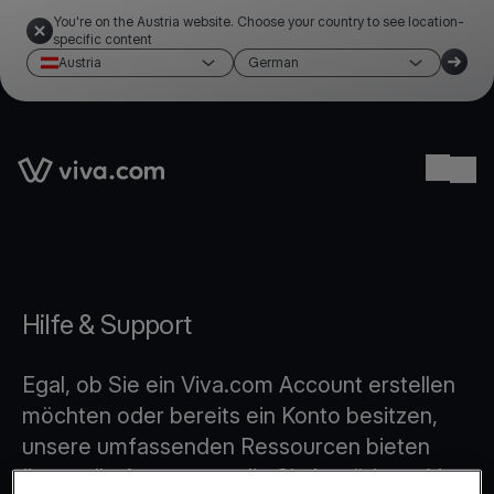
You're on the Austria website. Choose your country to see location-
specific content
Austria
German
Link to the homepage
Ope
Hilfe & Support
Egal, ob Sie ein Viva.com Account erstellen
möchten oder bereits ein Konto besitzen,
unsere umfassenden Ressourcen bieten
Ihnen alle Antworten, die Sie benötigen. Von