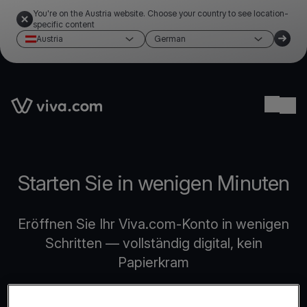
You're on the Austria website. Choose your country to see location-
specific content
Austria
German
Link to the homepage
Ope
Starten Sie in wenigen Minuten
Eröffnen Sie Ihr Viva.com-Konto in wenigen
Schritten — vollständig digital, kein
Papierkram