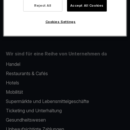
Viva.com Account
Reject All
Accept All Cookies
Fiskalisierung
Issuing
Cookies Settings
Mobiles bezahlterminal
Wir sind für eine Reihe von Unternehmen da
Handel
Restaurants & Cafés
Hotels
Mobilität
Supermärkte und Lebensmittelgeschäfte
Ticketing und Unterhaltung
Gesundheitswesen
Unbeaufsichtigte Zahlungen