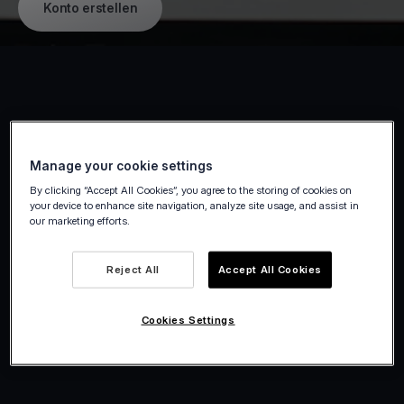
Konto erstellen
Werden Sie jederzeit und überall bezahlt
Manage your cookie settings
Akzeptieren Sie Zahlungen direkt vor Ort
By clicking “Accept All Cookies”, you agree to the storing of cookies on
oder aus der Ferne mit speziell für
your device to enhance site navigation, analyze site usage, and assist in
our marketing efforts.
Freelancer entwickelten Tools. Vom Büro bis
zum Standort Ihres Kunden – erhalten Sie
Reject All
Accept All Cookies
sofort und sicher Ihr Geld, ganz ohne
Aufwand.
Cookies Settings