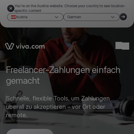
You're on the Austria website. Choose your country to see location-
specific content
Austria
German
Link to the homepage
Ope
Freelancer-Zahlungen einfach
gemacht
Schnelle, flexible Tools, um Zahlungen
überall zu akzeptieren – vor Ort oder
remote.