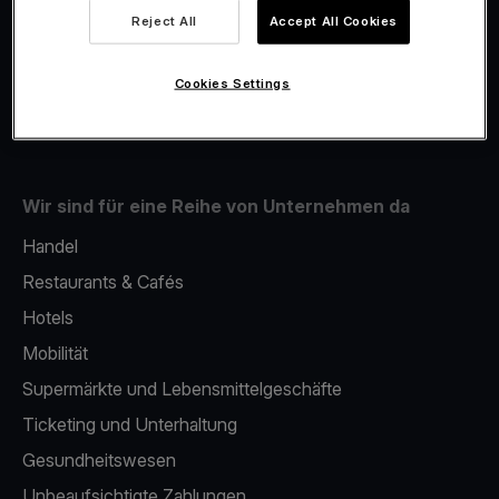
Viva.com Account
Reject All
Accept All Cookies
Fiskalisierung
Issuing
Cookies Settings
Mobiles bezahlterminal
Wir sind für eine Reihe von Unternehmen da
Handel
Restaurants & Cafés
Hotels
Mobilität
Supermärkte und Lebensmittelgeschäfte
Ticketing und Unterhaltung
Gesundheitswesen
Unbeaufsichtigte Zahlungen