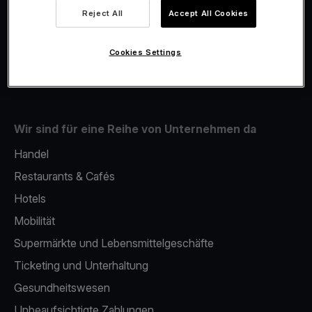
Viva.com Account
Reject All
Accept All Cookies
Fiskalisierung
Issuing
Cookies Settings
Mobiles bezahlterminal
Wir sind für eine Reihe von Unternehmen da
Handel
Restaurants & Cafés
Hotels
Mobilität
Supermärkte und Lebensmittelgeschäfte
Ticketing und Unterhaltung
Gesundheitswesen
Unbeaufsichtigte Zahlungen