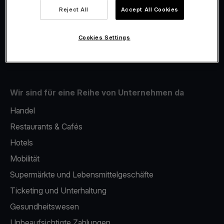
Viva.com Account
Reject All
Accept All Cookies
Fiskalisierung
Issuing
Cookies Settings
Mobiles bezahlterminal
Wir sind für eine Reihe von Unternehmen da
Handel
Restaurants & Cafés
Hotels
Mobilität
Supermärkte und Lebensmittelgeschäfte
Ticketing und Unterhaltung
Gesundheitswesen
Unbeaufsichtigte Zahlungen