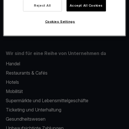
Viva.com Account
Reject All
Accept All Cookies
Fiskalisierung
Issuing
Cookies Settings
Mobiles bezahlterminal
Wir sind für eine Reihe von Unternehmen da
Handel
Restaurants & Cafés
Hotels
Mobilität
Supermärkte und Lebensmittelgeschäfte
Ticketing und Unterhaltung
Gesundheitswesen
Unbeaufsichtigte Zahlungen