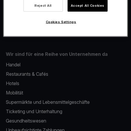
Viva.com Account
Reject All
Accept All Cookies
Fiskalisierung
Issuing
Cookies Settings
Mobiles bezahlterminal
Wir sind für eine Reihe von Unternehmen da
Handel
Restaurants & Cafés
Hotels
Mobilität
Supermärkte und Lebensmittelgeschäfte
Ticketing und Unterhaltung
Gesundheitswesen
Unbeaufsichtigte Zahlungen