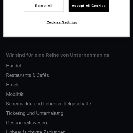
Viva.com Account
Reject All
Accept All Cookies
Fiskalisierung
Issuing
Cookies Settings
Mobiles bezahlterminal
Wir sind für eine Reihe von Unternehmen da
Handel
Restaurants & Cafés
Hotels
Mobilität
Supermärkte und Lebensmittelgeschäfte
Ticketing und Unterhaltung
Gesundheitswesen
Unbeaufsichtigte Zahlungen