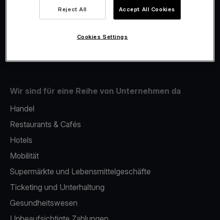
Viva.com Account
Reject All
Accept All Cookies
Fiskalisierung
Issuing
Cookies Settings
Mobiles bezahlterminal
Wir sind für eine Reihe von Unternehmen da
Handel
Restaurants & Cafés
Hotels
Mobilität
Supermärkte und Lebensmittelgeschäfte
Ticketing und Unterhaltung
Gesundheitswesen
Unbeaufsichtigte Zahlungen