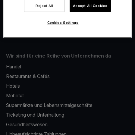
Viva.com Account
Reject All
Accept All Cookies
Fiskalisierung
Issuing
Cookies Settings
Mobiles bezahlterminal
Wir sind für eine Reihe von Unternehmen da
Handel
Restaurants & Cafés
Hotels
Mobilität
Supermärkte und Lebensmittelgeschäfte
Ticketing und Unterhaltung
Gesundheitswesen
Unbeaufsichtigte Zahlungen