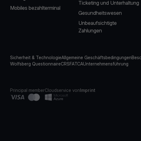
Ticketing und Unterhaltung
Mobiles bezahlterminal
Gesundheitswesen
Unbeaufsichtigte
Zahlungen
Sicherheit & Technologie
Allgemeine Geschäftsbedingungen
Besc
Wolfsberg Questionnaire
CRS
FATCA
Unternehmensführung
Principal member
Cloudservice von
Imprint