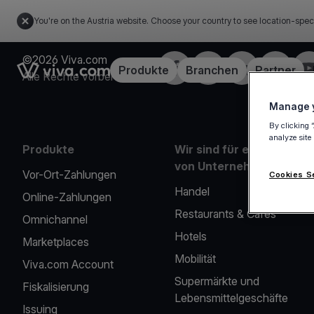
You're on the Austria website. Choose your country to see location-spec
©2026 Viva.com
Facebook
X
LinkedIn
Instagra
Yo
Link to the homepage
Produkte
Branchen
Partner
Alle Rechte vorbehalten
Manage y
By clicking 
analyze site
Produkte
Wir sind für eine Reihe
von Unternehmen da
Vor-Ort-Zahlungen
Cookies S
Handel
Online-Zahlungen
Restaurants & Cafés
Omnichannel
Hotels
Marketplaces
Mobilität
Viva.com Account
Supermärkte und
Fiskalisierung
Lebensmittelgeschäfte
Issuing