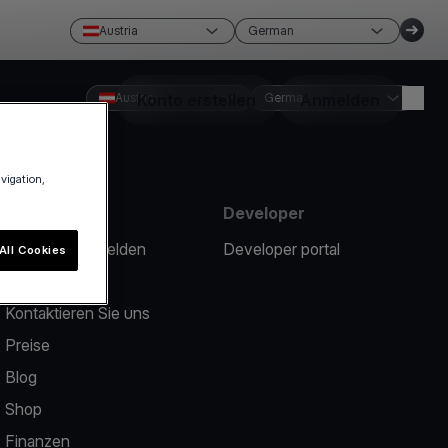
Austria
German
Austria
Konto erstellen
German
Anmelden
avigation,
Ressourcen
Developer
Ein Problem melden
Developer portal
All Cookies
Help Center
Kontaktieren Sie uns
Preise
Blog
Shop
Finanzen