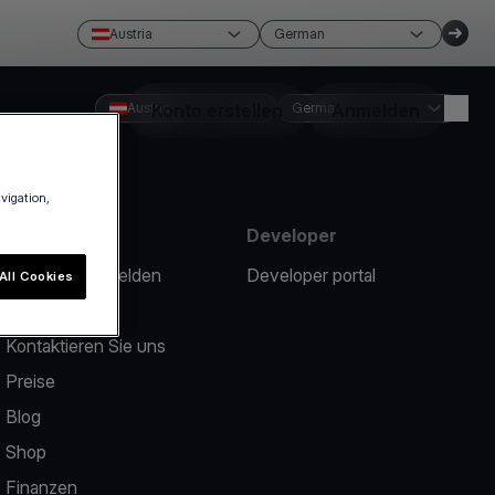
Austria
German
Austria
Konto erstellen
German
Anmelden
avigation,
Ressourcen
Developer
Ein Problem melden
Developer portal
All Cookies
Help Center
Kontaktieren Sie uns
Preise
Blog
Shop
Finanzen