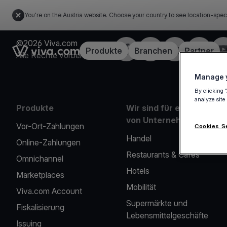
You're on the Austria website. Choose your country to see location-spec
©2026 Viva.com
Facebook
X
LinkedIn
Instagra
Yo
Link to the homepage
Produkte
Branchen
Partner
Alle Rechte vorbehalten
Manage y
By clicking 
analyze site
Produkte
Wir sind für eine Reihe
von Unternehmen da
Vor-Ort-Zahlungen
Cookies S
Handel
Online-Zahlungen
Restaurants & Cafés
Omnichannel
Hotels
Marketplaces
Mobilität
Viva.com Account
Supermärkte und
Fiskalisierung
Lebensmittelgeschäfte
Issuing