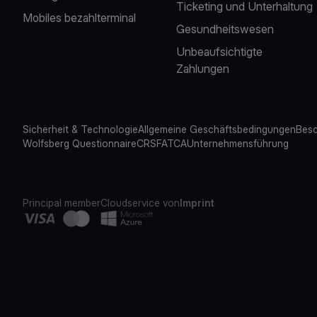
Ticketing und Unterhaltung
Mobiles bezahlterminal
Gesundheitswesen
Unbeaufsichtigte
Zahlungen
Sicherheit & Technologie
Allgemeine Geschäftsbedingungen
Besc
Wolfsberg Questionnaire
CRS
FATCA
Unternehmensführung
Principal member
Cloudservice von
Imprint