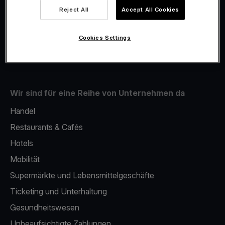
Viva.com Account
Reject All
Accept All Cookies
Fiskalisierung
Issuing
Cookies Settings
Mobiles bezahlterminal
Wir sind für eine Reihe von Unternehmen da
Handel
Restaurants & Cafés
Hotels
Mobilität
Supermärkte und Lebensmittelgeschäfte
Ticketing und Unterhaltung
Gesundheitswesen
Unbeaufsichtigte Zahlungen