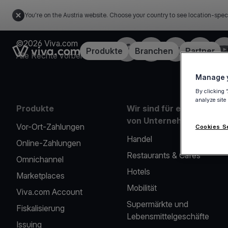
You're on the Austria website. Choose your country to see location-spec
©2026 Viva.com
Facebook
X
LinkedIn
Instagra
Yo
Link to the homepage
Produkte
Branchen
Partner
Alle Rechte vorbehalten
Manage y
By clicking 
analyze site
Produkte
Wir sind für eine Reihe
von Unternehmen da
Vor-Ort-Zahlungen
Cookies S
Handel
Online-Zahlungen
Restaurants & Cafés
Omnichannel
Hotels
Marketplaces
Mobilität
Viva.com Account
Supermärkte und
Fiskalisierung
Lebensmittelgeschäfte
Issuing