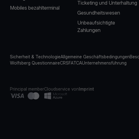
Ticketing und Unterhaltung
Mobiles bezahlterminal
Gesundheitswesen
Unbeaufsichtigte
Zahlungen
Sicherheit & Technologie
Allgemeine Geschäftsbedingungen
Besc
Wolfsberg Questionnaire
CRS
FATCA
Unternehmensführung
Principal member
Cloudservice von
Imprint