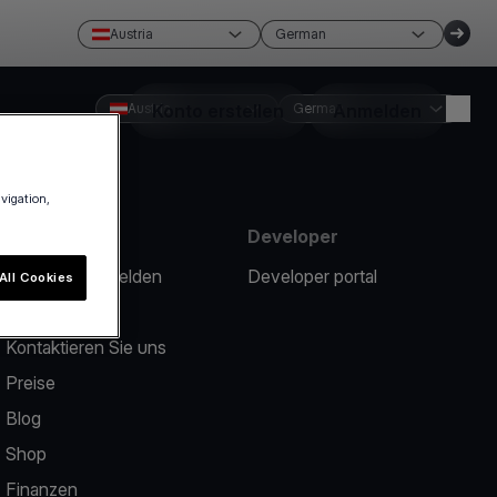
Austria
German
Austria
Konto erstellen
German
Anmelden
avigation,
Ressourcen
Developer
Ein Problem melden
Developer portal
All Cookies
Help Center
Kontaktieren Sie uns
Preise
Blog
Shop
Finanzen