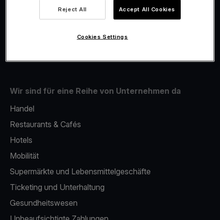
Viva.com Account
Reject All
Accept All Cookies
Fiskalisierung
Issuing
Cookies Settings
Mobiles bezahlterminal
Wir sind für eine Reihe von Unternehmen da
Handel
Restaurants & Cafés
Hotels
Mobilität
Supermärkte und Lebensmittelgeschäfte
Ticketing und Unterhaltung
Gesundheitswesen
Unbeaufsichtigte Zahlungen