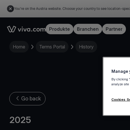
You're on the Austria website. Choose your country to see location-spec
Link to the homepage
Produkte
Branchen
Partner
Home
Terms Portal
History
Manage y
By clicking 
analyze site
Go back
Cookies S
2025