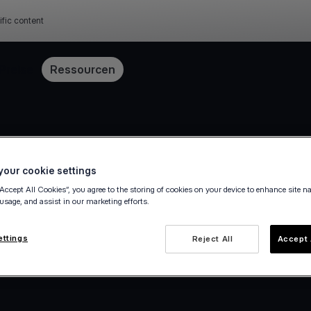
ific content
Preise
Ressourcen
History
our cookie settings
“Accept All Cookies”, you agree to the storing of cookies on your device to enhance site n
 usage, and assist in our marketing efforts.
ettings
Reject All
Accept 