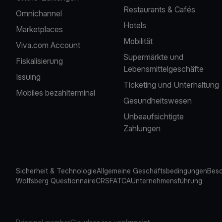
Restaurants & Cafés
Omnichannel
Hotels
Marketplaces
Mobilität
Viva.com Account
Supermärkte und
Fiskalisierung
Lebensmittelgeschäfte
Issuing
Ticketing und Unterhaltung
Mobiles bezahlterminal
Gesundheitswesen
Unbeaufsichtigte
Zahlungen
Sicherheit & Technologie
Allgemeine Geschäftsbedingungen
Besc
Wolfsberg Questionnaire
CRS
FATCA
Unternehmensführung