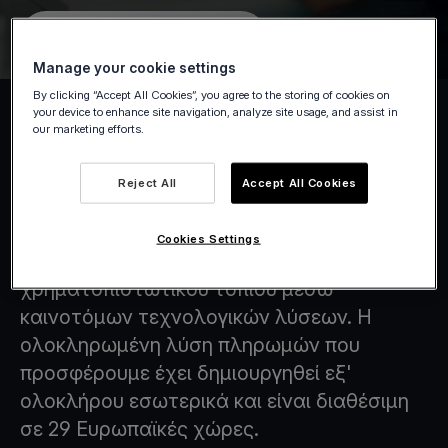
Γίνε μέλος της ομάδας μας
Manage your cookie settings
By clicking “Accept All Cookies”, you agree to the storing of cookies on
your device to enhance site navigation, analyze site usage, and assist in
our marketing efforts.
Tap on Any Device
Reject All
Accept All Cookies
Στη Viva.com, βρισκόμαστε στην πρώτη
Cookies Settings
γραμμή του μετασχηματισμού του
χρηματοπιστωτικού τοπίου μέσω
καινοτόμων τεχνολογικών λύσεων. Η
ολοκληρωμένη λύση πληρωμών που
προσφέρουμε έχει δημιουργηθεί εξ'
ολοκλήρου εσωτερικά και είναι διαθέσιμη
σε 29 Ευρωπαϊκές χώρες.