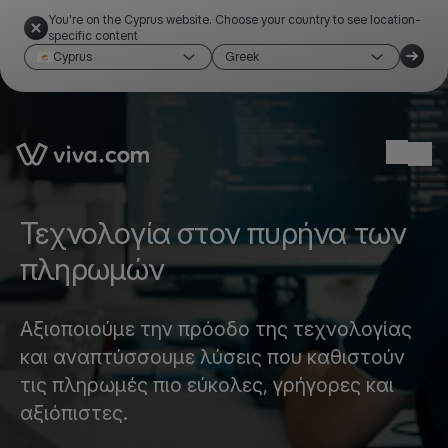
You're on the Cyprus website. Choose your country to see location-
specific content
Cyprus
Greek
Link to the homepage
Ope
Τεχνολογία στον πυρήνα των
πληρωμών
Αξιοποιούμε την πρόοδο της τεχνολογίας
και αναπτύσσουμε λύσεις που καθιστούν
τις πληρωμές πιο εύκολες, γρήγορες και
αξιόπιστες.