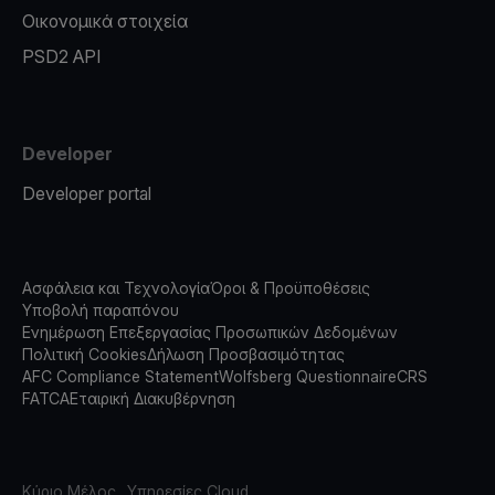
Οικονομικά στοιχεία
PSD2 API
Developer
Developer portal
Ασφάλεια και Τεχνολογία
Όροι & Προϋποθέσεις
Υποβολή παραπόνου
Ενημέρωση Επεξεργασίας Προσωπικών Δεδομένων
Πολιτική Cookies
Δήλωση Προσβασιμότητας
AFC Compliance Statement
Wolfsberg Questionnaire
CRS
FATCA
Εταιρική Διακυβέρνηση
Κύριο Μέλος
Υπηρεσίες Cloud