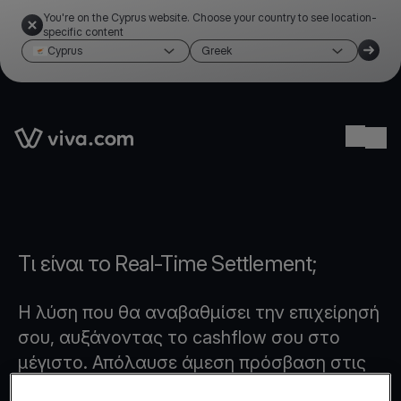
You're on the Cyprus website. Choose your country to see location-
specific content
Cyprus
Greek
Link to the homepage
Ope
Τι είναι το Real-Time Settlement;
Η λύση που θα αναβαθμίσει την επιχείρησή
σου, αυξάνοντας το cashflow σου στο
μέγιστο. Απόλαυσε άμεση πρόσβαση στις
εισπράξεις σου, 365 ημέρες το χρόνο,