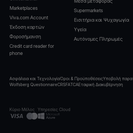
Μέσα μεταφοράς
Marketplaces
Supermarkets
Viva.com Account
Εισιτήρια και Ψυχαγωγία
Έκδοση καρτών
Υγεία
Φοροσήμανση
Αυτόνομες Πληρωμές
Credit card reader for
phone
Ασφάλεια και Τεχνολογία
Όροι & Προϋποθέσεις
Υποβολή παρα
Wolfsberg Questionnaire
CRS
FATCA
Εταιρική Διακυβέρνηση
Κύριο Μέλος
Υπηρεσίες Cloud