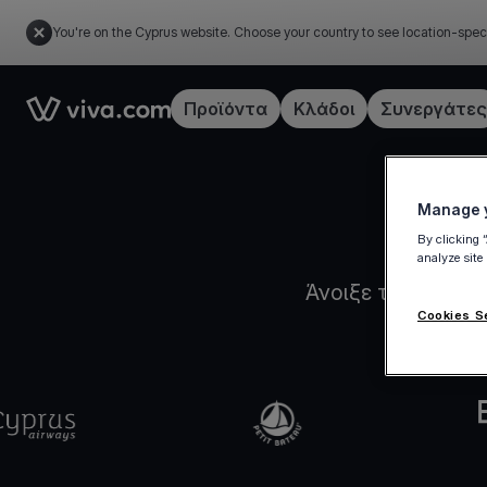
You're on the Cyprus website. Choose your country to see location-spec
Link to the homepage
Προϊόντα
Κλάδοι
Συνεργάτες
Manage y
By clicking 
analyze site
Άνοιξε τον Viva.
Cookies S