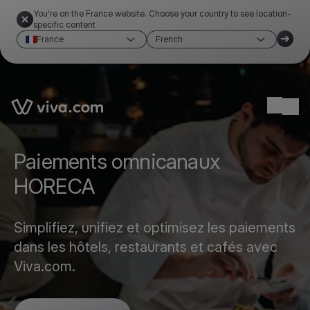
You're on the France website. Choose your country to see location-
specific content
France
French
Link to the homepage
Ope
Paiements omnicanaux
HORECA
Simplifiez, unifiez et optimisez les paiements
dans les hôtels, restaurants et cafés avec
Viva.com.