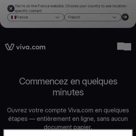
You're on the France website. Choose your country to see location-
specific content
France
French
Link to the homepage
Ope
Commencez en quelques
minutes
Ouvrez votre compte Viva.com en quelques
étapes — entièrement en ligne, sans aucun
document papier.