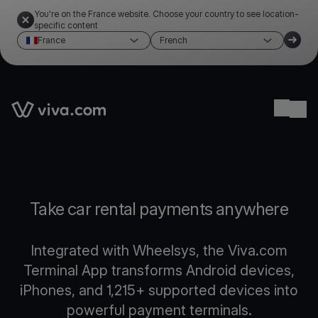
You're on the France website. Choose your country to see location-
specific content
France
French
Link to the homepage
Ope
Take car rental payments anywhere
Integrated with Wheelsys, the Viva.com
Terminal App transforms Android devices,
iPhones, and 1,215+ supported devices into
powerful payment terminals.