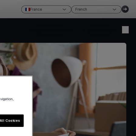
France
French
Créer un compte
Se connecter
avigation,
All Cookies