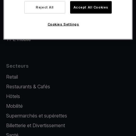
Viva.com Account
Reject All
Accept All Cookies
Financement Viva.com
E-Reporting
Cookies Settings
Émission de cartes
TPE mobile
Secteurs
Retail
Restaurants & Cafés
Hôtels
Mobilité
Supermarchés et supérettes
Billetterie et Divertissement
Santé