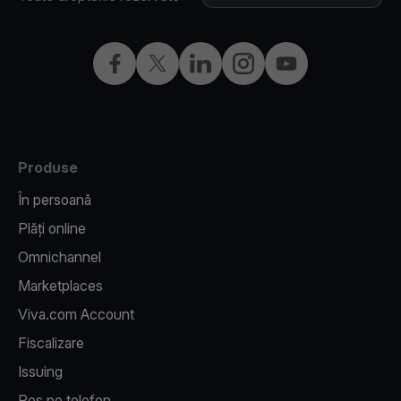
Facebook
X
LinkedIn
Instagram
YouTube
Produse
În persoană
Plăți online
Omnichannel
Marketplaces
Viva.com Account
Fiscalizare
Issuing
Pos pe telefon