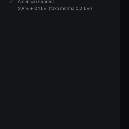
✓
American Express
2,9%
+
0,1 LEI
(taxă minimă
0,3
LEI
)