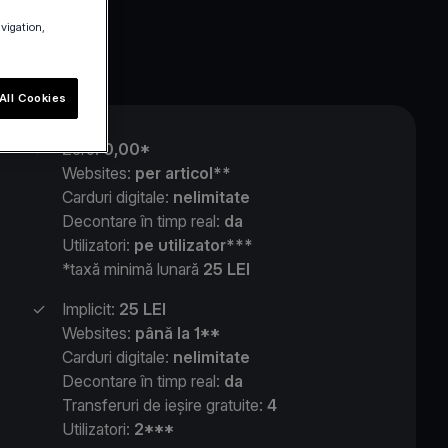
avigation,
All Cookies
✓
Zero:
0,00*
Websites:
per articol**
Carduri digitale:
nelimitate
Decontare în timp real:
da
Utilizatori:
pe utilizator***
*taxă minimă lunară
25 LEI
✓
Implicit:
25 LEI
Websites:
până la 1**
Carduri digitale:
nelimitate
Decontare în timp real:
da
Transferuri de ieșire gratuite:
4
Utilizatori:
2***