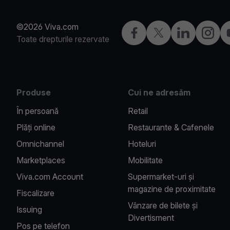
©2026 Viva.com
Facebook
X
LinkedIn
Instagr
Toate drepturile rezervate
Produse
Cui ne adresăm
În persoană
Retail
Plăți online
Restaurante & Cafenele
Omnichannel
Hoteluri
Marketplaces
Mobilitate
Viva.com Account
Supermarket-uri și
magazine de proximitate
Fiscalizare
Vânzare de bilete și
Issuing
Divertisment
Pos pe telefon