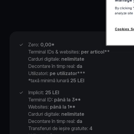
By clicking 
analyze site
Cookies S
✓
Zero:
0,00*
Terminal IDs & websites:
per articol**
Carduri digitale:
nelimitate
Decontare în timp real:
da
Utilizatori:
pe utilizator***
*taxă minimă lunară
25 LEI
✓
Implicit:
25 LEI
Terminal ID:
până la 3**
Websites:
până la 1**
Carduri digitale:
nelimitate
Decontare în timp real:
da
Transferuri de ieșire gratuite:
4