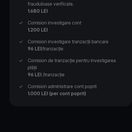
frauduloase verificate.
1.680 LEI
✓
Comision investigare cont
1.200 LEI
✓
Comision investigare tranzacții bancare
96 LEI
/tranzacție
✓
Comision de tranzacție pentru investigarea
plății
96 LEI
/tranzacție
✓
Comision administrare cont poprit
1.000 LEI (per cont poprit)