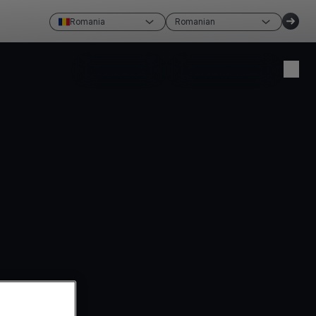
Romania
Romanian
Creare cont
Autentificați-vă