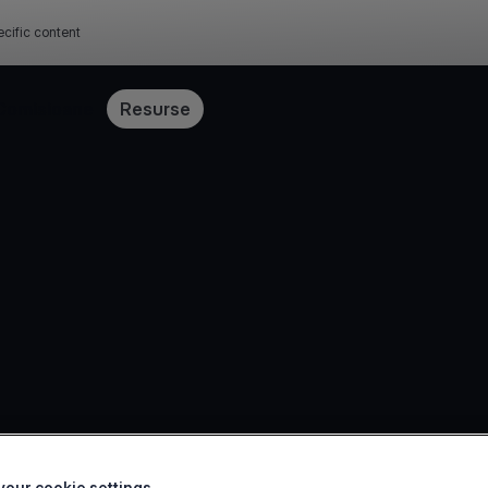
cific content
Comisioane
Resurse
our cookie settings