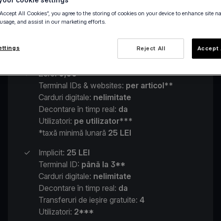
“Accept All Cookies”, you agree to the storing of cookies on your device to enhance site n
 usage, and assist in our marketing efforts.
ettings
Reject All
Accept 
✓
Zero:
0,00*
Terminal IDs & websites:
per articol**
Carduri digitale:
nelimitate
Decontare în timp real:
da
Utilizatori:
pe utilizator***
*taxă minimă lunară
25 LEI
✓
Implicit:
25 LEI
Terminal ID:
până la 3**
Carduri digitale:
nelimitate
Decontare în timp real:
da
Transferuri de ieșire gratuite:
4
Utilizatori:
2***