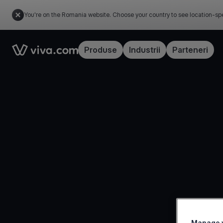
You're on the Romania website. Choose your country to see location-spe
Link to the homepage
Produse
Industrii
Parteneri
Manage y