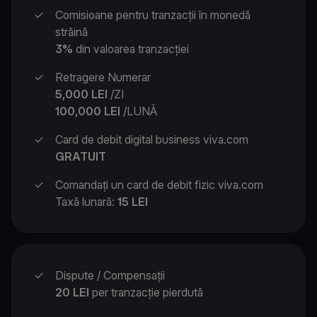
✓
Comisioane pentru tranzacții în monedă
străină
3%
din valoarea tranzacției
✓
Retragere Numerar
5,000
LEI
/ZI
100,000 LEI
/LUNĂ
✓
Card de debit digital business viva.com
GRATUIT
✓
Comandați un card de debit fizic viva.com
Taxă lunară:
15 LEI
✓
Dispute / Compensații
20 LEI
per tranzacție pierdută