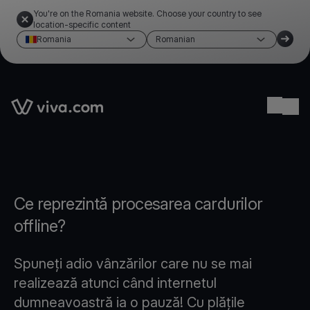
You're on the Romania website. Choose your country to see
location-specific content
Romania
Romanian
Link to the homepage
Ope
Ce reprezintă procesarea cardurilor
offline?
Spuneți adio vânzărilor care nu se mai
realizează atunci când internetul
dumneavoastră ia o pauză! Cu plățile