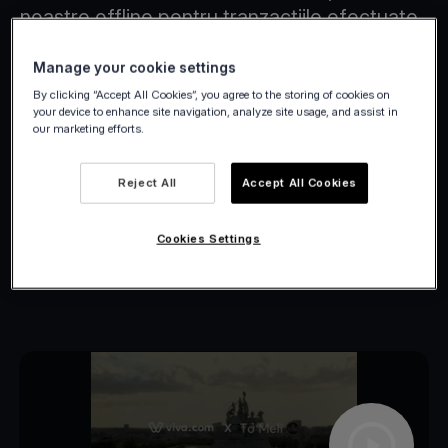
noastre offline pentru tranzacțiile efectuate
cu cardul, puteți continua să primiți bani,
Manage your cookie settings
indiferent de situație.
By clicking “Accept All Cookies”, you agree to the storing of cookies on
your device to enhance site navigation, analyze site usage, and assist in
our marketing efforts.
Reject All
Accept All Cookies
Cookies Settings