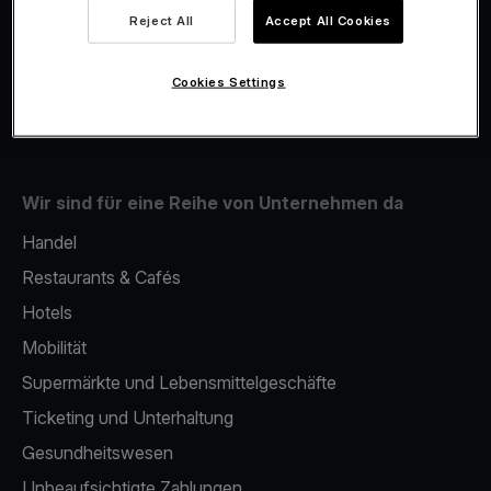
Viva.com Account
Reject All
Accept All Cookies
Fiskalisierung
Issuing
Cookies Settings
Mobiles bezahlterminal
Wir sind für eine Reihe von Unternehmen da
Handel
Restaurants & Cafés
Hotels
Mobilität
Supermärkte und Lebensmittelgeschäfte
Ticketing und Unterhaltung
Gesundheitswesen
Unbeaufsichtigte Zahlungen