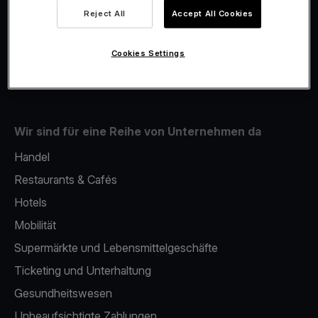
Viva.com Account
Reject All
Accept All Cookies
Fiskalisierung
Issuing
Cookies Settings
Mobiles bezahlterminal
Wir sind für eine Reihe von Unternehmen da
Handel
Restaurants & Cafés
Hotels
Mobilität
Supermärkte und Lebensmittelgeschäfte
Ticketing und Unterhaltung
Gesundheitswesen
Unbeaufsichtigte Zahlungen