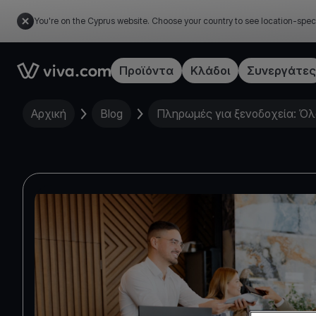
You're on the Cyprus website. Choose your country to see location-spec
Link to the homepage
Προϊόντα
Κλάδοι
Συνεργάτες
Αρχική
Blog
Πληρωμές για ξενοδοχεία: Όλα