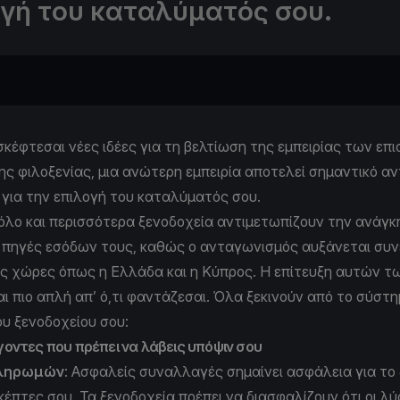
ογή του καταλύματός σου.
κέφτεσαι νέες ιδέες για τη βελτίωση της εμπειρίας των επ
ης φιλοξενίας, μια ανώτερη εμπειρία αποτελεί σημαντικό α
για την επιλογή του καταλύματός σου.
λο και περισσότερα ξενοδοχεία αντιμετωπίζουν την ανάγκ
 πηγές εσόδων τους, καθώς ο ανταγωνισμός αυξάνεται συνε
ές χώρες όπως η Ελλάδα και η Κύπρος. Η επίτευξη αυτών 
αι πιο απλή απ’ ό,τι φαντάζεσαι. Όλα ξεκινούν από το σύστ
υ ξενοδοχείου σου:
γοντες που πρέπει να λάβεις υπόψιν σου
πληρωμών
: Ασφαλείς συναλλαγές σημαίνει ασφάλεια για το
κέπτες σου. Τα ξενοδοχεία πρέπει να διασφαλίζουν ότι οι λύ