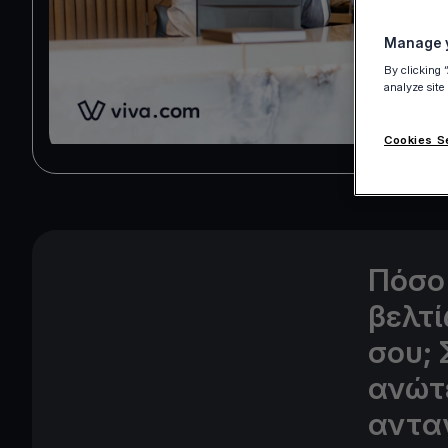
Manage y
By clicking 
analyze site
Cookies S
Πόσο 
βελτί
σου; 
ανώτ
αντα