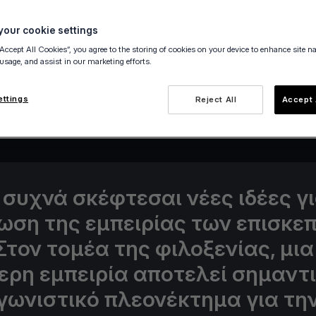
our cookie settings
“Accept All Cookies”, you agree to the storing of cookies on your device to enhance site n
 usage, and assist in our marketing efforts.
25 June 2024
ettings
Reject All
Accept 
συχνά σκέφτεσαι νέες ιδέες γι
ωση της εμπειρίας των επισκε
Στον τομέα της φιλοξενίας, μια
ερη εμπειρία αποτελεί σημαντ
γωνιστικό πλεονέκτημα για τη