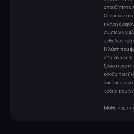
οπουδήποτε ε
Οι επισκέπτε
πλήρη διαφάν
συμπεριλαμβ
μεθόδων πληρ
Η λύση που ψ
Στη viva.com
δραστηριότητ
έσοδα του ξε
και τους πελ
τρόπο που λε
Μάθε περισσ