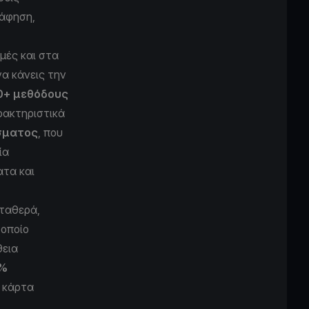
ράφηση,
μές και στα
να κάνεις την
0+ μεθόδους
ρακτηριστικά
σματος
, που
ία
ατα και
σταθερά,
οποίο
θεια
%
ή κάρτα