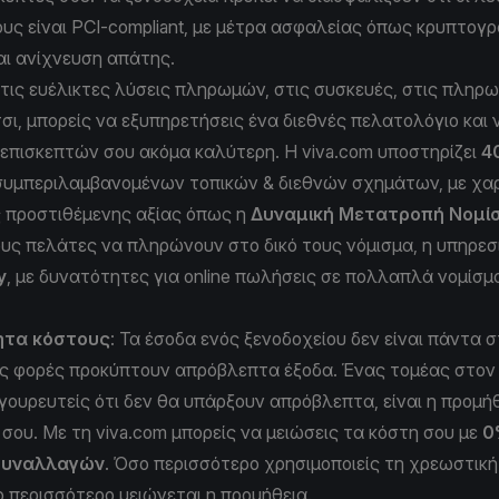
ς είναι PCI-compliant, με μέτρα ασφαλείας όπως κρυπτογ
 και ανίχνευση απάτης.
 τις ευέλικτες λύσεις πληρωμών, στις συσκευές, στις πληρω
σι, μπορείς να εξυπηρετήσεις ένα διεθνές πελατολόγιο και 
 επισκεπτών σου ακόμα καλύτερη. Η viva.com υποστηρίζει
4
 συμπεριλαμβανομένων τοπικών & διεθνών σχημάτων, με χα
ς προστιθέμενης αξίας όπως η
Δυναμική Μετατροπή Νομί
ους πελάτες να πληρώνουν στο δικό τους νόμισμα, η υπηρεσ
y
, με δυνατότητες για online πωλήσεις σε πολλαπλά νομίσμ
ητα κόστους
: Τα έσοδα ενός ξενοδοχείου δεν είναι πάντα 
ς φορές προκύπτουν απρόβλεπτα έξοδα. Ένας τομέας στον 
ιγουρευτείς ότι δεν θα υπάρξουν απρόβλεπτα, είναι η προμή
ου. Με τη viva.com μπορείς να μειώσεις τα κόστη σου με
0
Συναλλαγών
. Όσο περισσότερο χρησιμοποιείς τη χρεωστικ
ο περισσότερο μειώνεται η προμήθεια.