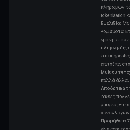
πληρωμών του
tokenisation
Ευελιξία
: Με
νομίσματα Έτ
εμπειρία των
πληρωμής
,
και υπηρεσίε
επιτρέπει στ
Multicurrenc
πολλά άλλα.
Αποδοτικότ
καθώς πολλέ
μπορείς να σ
συναλλαγών σ
Προμήθεια 
viva.com τόσ