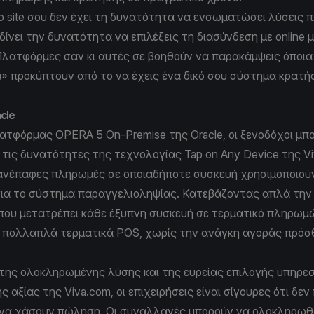
το site σου δεν έχει τη δυνατότητα να ενσωματώσει λύσεις 
δίνει την δυνατότητα να επιλέξεις τη διασύνδεση με online
λατφόρμες σαν κι αυτές σε βοηθούν να παρακάμψεις όποια
 προκύπτουν από το να έχεις ένα δικό σου σύστημα κρατή
cle
τφόρμας OPERA 5 On-Premise της Oracle, οι ξενοδόχοι μπ
 τις δυνατότητες της τεχνολογίας Tap on Any Device της V
ανέπαφες πληρωμές σε οποιαδήποτε συσκευή χρησιμοποιούν, 
για το σύστημα παραγγελιοληψίας. Κατεβάζοντας απλά τη
, που μετατρέπει κάθε έξυπνη συσκευή σε τερματικό πληρωμ
ς πολλαπλά τερματικά POS, χωρίς την ανάγκη αγοράς πρόσ
ης ολοκληρωμένης λύσης και της ευρείας επιλογής υπηρε
 αξίας της Viva.com, οι επιχειρήσεις είναι σίγουρες ότι δεν
 να χάσουν πώληση. Οι συναλλαγές μπορούν να ολοκληρω