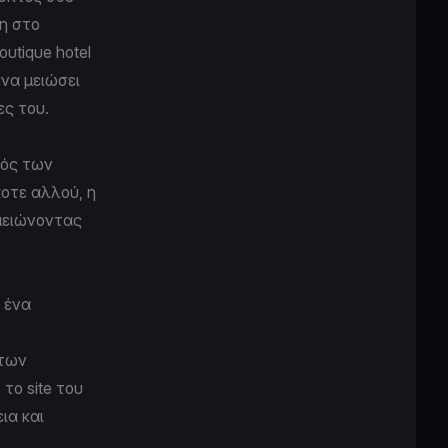
νη στο
utique hotel
, να μειώσει
ες του.
ός των
ποτε αλλού, η
 μειώνοντας
 ένα
 των
το site του
ια και