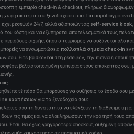
ρόσκοπτη εμπειρία check-in & checkout, πλήρως διαμορφωμέ
τη χωρητικότητα του ξενοδοχείου σου. Για παράδειγμα ένα bo
ν έχει ρεσεψιόν 24/7, αλλά αξιοποιώντας
self-service kiosk
κά του κόστη και να εξυπηρετεί αποτελεσματικά τους πελάτ
 περιόδους αιχμής, όπου ο τουρισμός να αυξάνεται όλο και
, μπορείς να ενσωματώσεις
πολλαπλά σημεία check-in
εντ
ν σου. Είτε βρίσκονται στη ρεσεψιόν, την πισίνα ή οπουδή
οσφέρει βελτιστοποιημένη εμπειρία στους επισκέπτες σου,
αμονής.
σεις
ηθεί ποτέ πόσο θα μπορούσες να αυξήσεις τα έσοδα σου με
line κρατήσεων
για το ξενοδοχείο σου;
ελάτες σου τη δυνατότητα να ελέγξουν τη διαθεσιμότητα
 δουν τις τιμές και να ολοκληρώσουν την κράτησή τους από 
σου. Έτσι, θα έχεις γρηγορότερα checkout, αυξημένη ασφάλε
πληρωμής και κράτησης σε πραγματικό χρόνο.