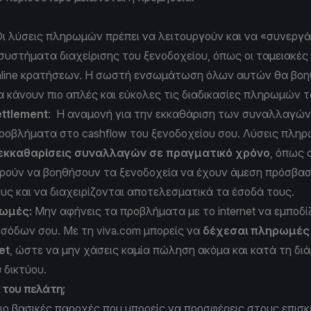
Οι λύσεις πληρωμών πρέπει να λειτουργούν και να «συνεργά
συστήματα διαχείρισης του ξενοδοχείου, όπως οι ταμειακές
nline κρατήσεων. Η σωστή ενσωμάτωση όλων αυτών θα βοη
α κάνουν πιο απλές και εύκολες τις διαδικασίες πληρωμών 
ettlement
: Η αναμονή για την εκκαθάριση των συναλλαγών
ροβλήματα στο cashflow του ξενοδοχείου σου. Λύσεις πλη
εκκαθαρίσεις συναλλαγών σε πραγματικό χρόνο
, όπως 
ορούν να βοηθήσουν τα ξενοδοχεία να έχουν άμεση πρόσβασ
ους και να διαχειρίζονται αποτελεσματικά τα έσοδά τους.
ρωμές:
Μην αφήνεις τα προβλήματα με το internet να εμποδί
σόδων σου. Με τη viva.com μπορείς να
δέχεσαι πληρωμές 
et
, ώστε να μην χάσεις καμία πώληση ακόμα και κατά τη διά
 δικτύου.
α του πελάτη;
πιο βασικές παροχές που μπορείς να προσφέρεις στους επισ