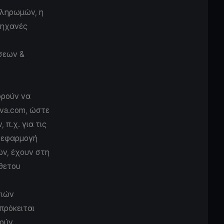
πληρωμών, η
 μηχανές
σεων &
ορούν να
iva.com, ώστε
π.χ. για τις
ν εφαρμογή
ών, έχουν στη
θετου
σιών
 πρόκειται
θούν