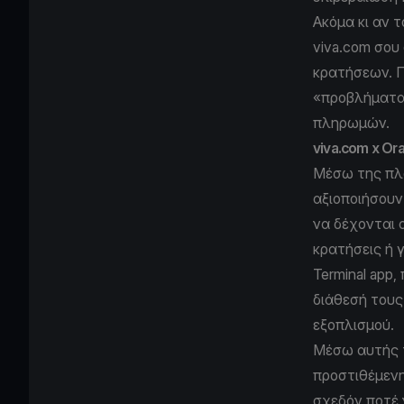
Ακόμα κι αν 
viva.com σου 
κρατήσεων. Π
«προβλήματα»
πληρωμών.
viva.com x Ora
Μέσω της πλα
αξιοποιήσουν
να δέχονται 
κρατήσεις ή 
Terminal app
διάθεσή του
εξοπλισμού.
Μέσω αυτής τ
προστιθέμενης
σχεδόν ποτέ