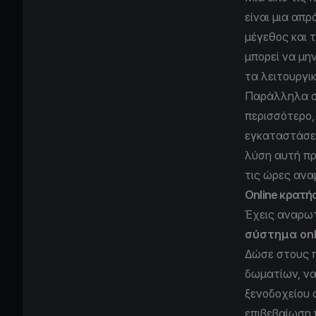
είναι μια απ
μέγεθος και 
μπορεί να μη
τα λειτουργι
Παράλληλα σε
περισσότερο
εγκαταστάσεώ
λύση αυτή πρ
τις ώρες αν
Online κρατή
Έχεις αναρωτ
σύστημα on
Δώσε στους π
δωματίων, να
ξενοδοχείου 
επιβεβαίωση 