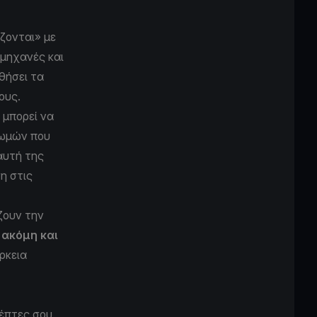
ζονται» με
 μηχανές και
θήσει τα
τους.
 μπορεί να
ρωμών που
αυτή της
η στις
ζουν την
ακόμη και
ρκεια
κέπτες σου