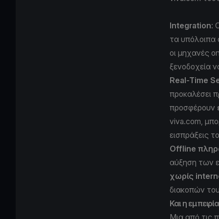
Integration
: 
τα υπόλοιπα 
οι μηχανές o
ξενοδοχεία ν
Real-Time S
προκαλέσει π
προσφέρουν
viva.com, μπ
εισπράξεις τ
Offline πλη
αύξηση των ε
χωρίς intern
διακοπών του
Και η εμπειρί
Μια από τις 