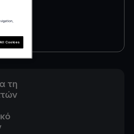
avigation,
All Cookies
α τη
πτών
ικό
ν