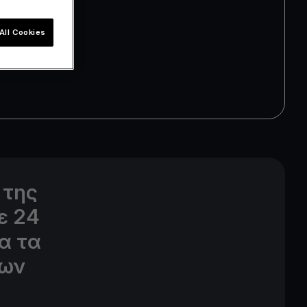
All Cookies
 της
ε 24
α τα
των