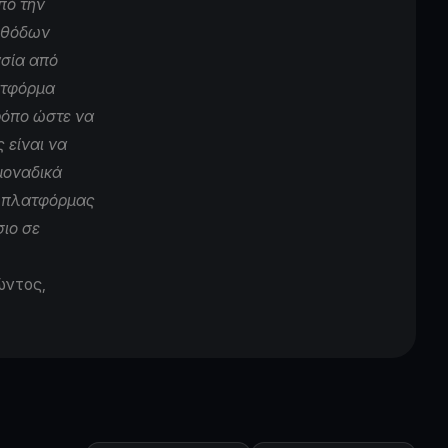
πό την
εθόδων
ασία από
ατφόρμα
ρόπο ώστε να
 είναι να
μοναδικά
ς πλατφόρμας
σιο σε
ώντος,