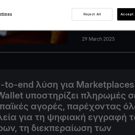
ettings
Reject All
Accept 
29 March 2023
-to-end λύση για Marketplaces
Wallet υποστηρίζει πληρωμές σ
παϊκές αγορές, παρέχοντας όλ
λεία για τη ψηφιακή εγγραφή 
ρων, τη διεκπεραίωση των