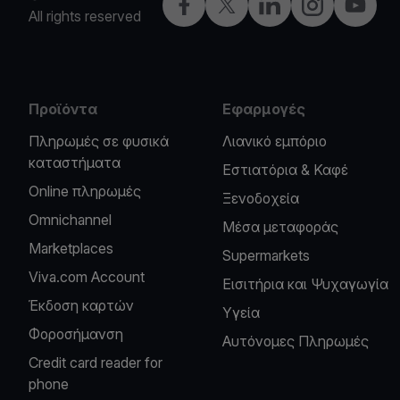
Facebook
X
LinkedIn
Instagram
YouTub
All rights reserved
Προϊόντα
Εφαρμογές
Πληρωμές σε φυσικά
Λιανικό εμπόριο
καταστήματα
Εστιατόρια & Καφέ
Online πληρωμές
Ξενοδοχεία
Omnichannel
Μέσα μεταφοράς
Marketplaces
Supermarkets
Viva.com Account
Εισιτήρια και Ψυχαγωγία
Έκδοση καρτών
Υγεία
Φοροσήμανση
Αυτόνομες Πληρωμές
Credit card reader for
phone