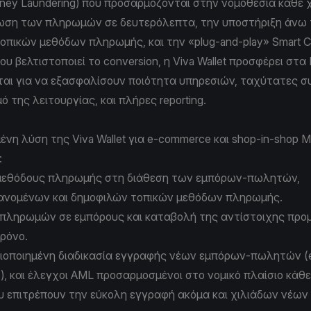
ney Laundering) που προσαρμόζονται στην νομοθεσία κάθε
ωση των πληρωμών σε δευτερόλεπτα, την υποστήριξη άνω
τοπικών μεθόδων πληρωμής, και την «plug-and-play» Smart 
υ βελτιστοποιεί το conversion, η Viva Wallet προσφέρει στα
νται για να εξασφαλίσουν ποιότητα υπηρεσιών, ταχύτατες 
 της λειτουργίας, και πλήρες reporting.
νη λύση της Viva Wallet για e-commerce και shop-in-shop Μ
:
μεθόδους πληρωμής στη διάθεση των εμπόρων-πωλητών,
ανομένων και δημοφιλών τοπικών μεθόδων πληρωμής.
πληρωμών σε εμπόρους και καταβολή της αντίστοιχης προ
ρόνο.
ιοποιημένη διαδικασία εγγραφής νέων εμπόρων-πωλητών 
s), και έλεγχοι AML προσαρμοσμένοι στο νομικό πλαίσιο κάθ
υ επιτρέπουν την εύκολη εγγραφή ακόμα και χιλιάδων νέω