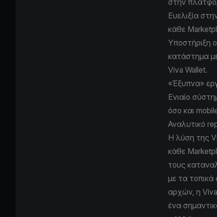
στην πλατφό
Ευελιξία στη
κάθε Μarketpl
Υποστήριξη o
κατάστημα με
Viva Wallet.
«Έξυπνα» ερ
Ενιαίο σύστη
όσο και mobile
Αναλυτικό rep
H λύση της Vi
κάθε Μarketp
τους καταναλ
με τα τοπικά
αρχών, η Viv
ένα σημαντικ