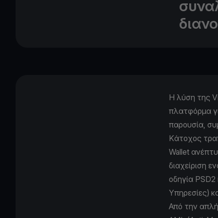
συνα
διαν
Η λύση της V
πλατφόρμα για
παρουσία, συ
Kάτοχος τραπ
Wallet ανέπτ
διαχείριση ε
οδηγία PSD2 κ
Υπηρεσίες) κα
Από την απλή