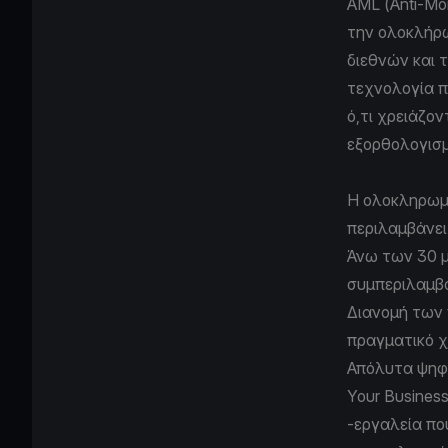
AML (Anti-Mo
την ολοκλήρ
διεθνών και 
τεχνολογία πο
ό,τι χρειάζο
εξορθολογισμό
Η ολοκληρωμέ
περιλαμβάνει
Άνω των 30 
συμπεριλαμβ
Διανομή των 
πραγματικό χ
Απόλυτα ψηφ
Your Busines
-εργαλεία πο