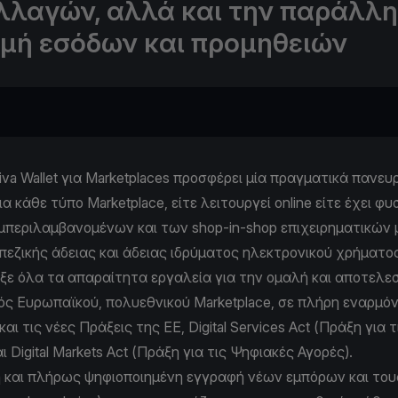
λλαγών, αλλά και την παράλλ
ομή εσόδων και προμηθειών
iva Wallet για Μarketplaces προσφέρει μία πραγματικά πανε
 κάθε τύπο Μarketplace, είτε λειτουργεί online είτε έχει φυ
μπεριλαμβανομένων και των shop-in-shop επιχειρηματικών
εζικής άδειας και άδειας ιδρύματος ηλεκτρονικού χρήματος
υξε όλα τα απαραίτητα εργαλεία για την ομαλή και αποτελε
νός Ευρωπαϊκού, πολυεθνικού Μarketplace, σε πλήρη εναρμόν
αι τις νέες Πράξεις της ΕΕ, Digital Services Act (Πράξη για 
ι Digital Markets Act (Πράξη για τις Ψηφιακές Αγορές).
 και πλήρως ψηφιοποιημένη εγγραφή νέων εμπόρων και του