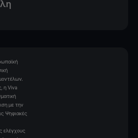
ηλη
υρωπαϊκή
σική
 μοντέλων.
, η Viva
σματική
ιση με την
τις Ψηφιακές
ς ελέγχους