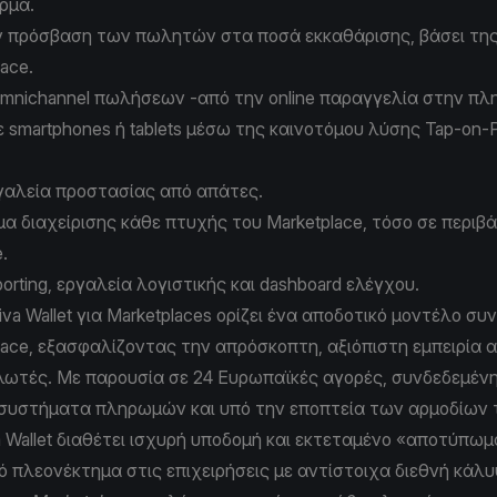
ρμα.
ν πρόσβαση των πωλητών στα ποσά εκκαθάρισης, βάσει της
ace.
mnichannel πωλήσεων -από την online παραγγελία στην π
 smartphones ή tablets μέσω της καινοτόμου λύσης Tap-on-
γαλεία προστασίας από απάτες.
μα διαχείρισης κάθε πτυχής του Μarketplace, τόσο σε περι
.
orting, εργαλεία λογιστικής και dashboard ελέγχου.
va Wallet για Marketplaces
ορίζει ένα αποδοτικό μοντέλο συν
lace, εξασφαλίζοντας την απρόσκοπτη, αξιόπιστη εμπειρία 
ωτές. Με παρουσία σε 24 Ευρωπαϊκές αγορές, συνδεδεμέν
 συστήματα πληρωμών και υπό την εποπτεία των αρμοδίων 
a Wallet διαθέτει ισχυρή υποδομή και εκτεταμένο «αποτύπωμ
ό πλεονέκτημα στις επιχειρήσεις με αντίστοιχα διεθνή κάλυ