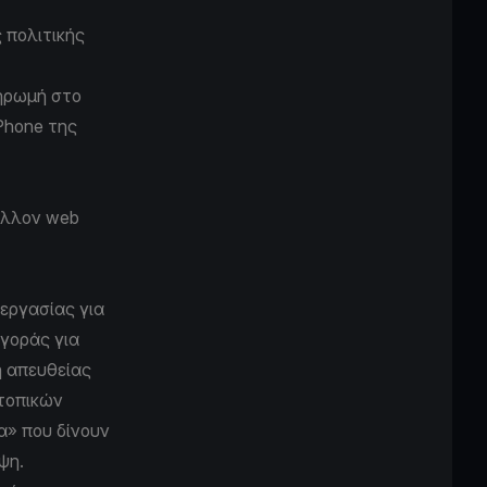
 πολιτικής
ληρωμή στο
Phone της
βάλλον web
εργασίας για
αγοράς για
η απευθείας
τοπικών
α» που δίνουν
ψη.