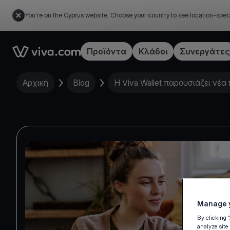
You're on the Cyprus website. Choose your country to see location-spec
Link to the homepage
Προϊόντα
Κλάδοι
Συνεργάτες
Αρχική
Blog
Η Viva Wallet παρουσιάζει νέ
Manage y
By clicking 
analyze site