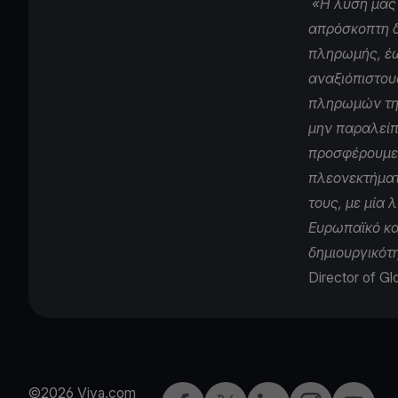
«Η λύση μας 
απρόσκοπτη 
πληρωμής, έω
αναξιόπιστου
πληρωμών της
μην παραλείπε
προσφέρουμε 
πλεονεκτήματ
τους, με μία 
Ευρωπαϊκό και
δημιουργικότη
Director of Gl
©2026 Viva.com