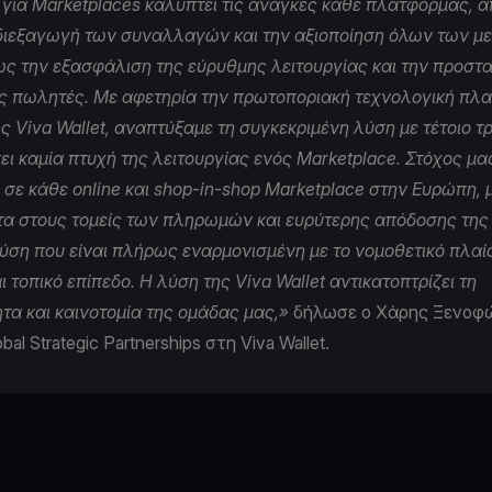
για Μarketplaces καλύπτει τις ανάγκες κάθε πλατφόρμας, α
διεξαγωγή των συναλλαγών και την αξιοποίηση όλων των μ
ς την εξασφάλιση της εύρυθμης λειτουργίας και την προστ
ς πωλητές. Με αφετηρία την πρωτοποριακή τεχνολογική πλ
 Viva Wallet, αναπτύξαμε τη συγκεκριμένη λύση με τέτοιο τ
ι καμία πτυχή της λειτουργίας ενός Marketplace. Στόχος μας
σε κάθε online και shop-in-shop Marketplace στην Ευρώπη, 
α στους τομείς των πληρωμών και ευρύτερης απόδοσης τη
λύση που είναι πλήρως εναρμονισμένη με το νομοθετικό πλαί
 τοπικό επίπεδο. Η λύση της Viva Wallet αντικατοπτρίζει τη
τα και καινοτομία της ομάδας μας,»
δήλωσε ο Χάρης Ξενοφ
obal Strategic Partnerships στη Viva Wallet.