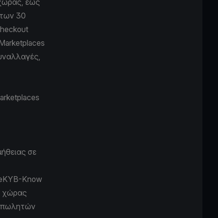
 χώρας, έως
 των 30
Checkout
 Marketplaces
συναλλαγές,
arketplaces
μήθειας σε
(eKYB-Know
ε χώρας
ν πωλητών