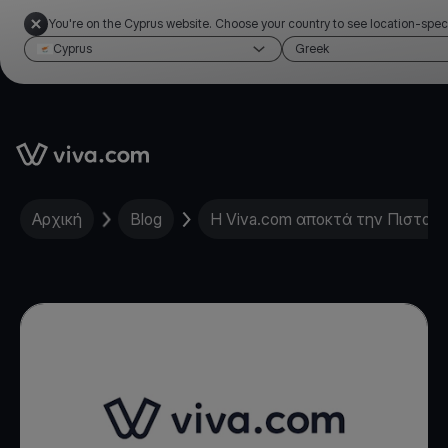
You're on the Cyprus website. Choose your country to see location-spec
Cyprus
Greek
Link to the homepage
Αρχική
Blog
Η Viva.com αποκτά την Πιστοποί