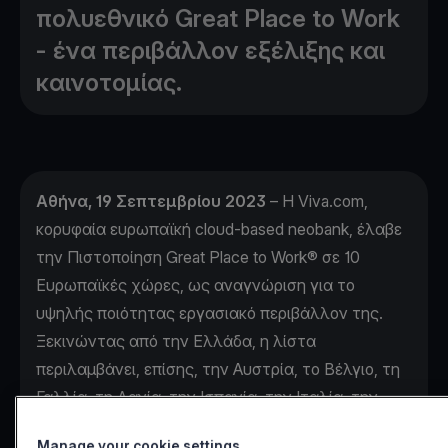
πολυεθνικό Great Place to Work
- ένα περιβάλλον εξέλιξης και
καινοτομίας.
Αθήνα, 19 Σεπτεμβρίου 2023
– Η Viva.com,
κορυφαία ευρωπαϊκή cloud-based neobank, έλαβε
την Πιστοποίηση Great Place to Work® σε 10
Ευρωπαϊκές χώρες, ως αναγνώριση για το
υψηλής ποιότητας εργασιακό περιβάλλον της.
Ξεκινώντας από την Ελλάδα, η λίστα
περιλαμβάνει, επίσης, την Αυστρία, το Βέλγιο, τη
Γαλλία, τη Δανία, την Ισπανία, την Ιταλία, την
Κύπρο, την Ολλανδία, και τη Ρουμανία. Η
Manage your cookie settings