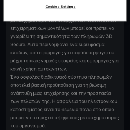
προσφέρει διαδικτυακά προϊόντα και υπηρεσίες
Cookies Settings
για πρώτη φορά ή να επιδιώξει ψηφιακό
μετασχηματισμό των υπαρχόντων διαδικτυακών
επιχειρηματικών μοντέλων μπορεί και πρέπει να
γνωρίζει τη σημαντικότητα των πληρωμών 3D
Secure. Αυτό περιλαμβάνει ένα ευρύ φάσμα
κλάδων, από εφαρμογές για παράδοση φαγητού
μέχρι τοπικές νομικές εταιρείες και εφαρμογές για
κοινή χρήση αυτοκινήτων.
Ένα ασφαλές διαδικτυακό σύστημα πληρωμών
αποτελεί βασική προϋπόθεση για τη βιώσιμη
ανάπτυξη μιας επιχείρησης και την προστασία
των πελατών της. Η ασφάλεια του ηλεκτρονικού
καταστήματος είναι το θεμέλιο πάνω στο οποίο
μπορεί να στηριχτεί ο ψηφιακός μετασχηματισμός
του οργανισμού.