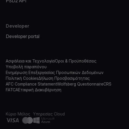
PSD2 API
Developer
Developer portal
Ασφάλεια και Τεχνολογία
Όροι & Προϋποθέσεις
Υποβολή παραπόνου
Ενημέρωση Επεξεργασίας Προσωπικών Δεδομένων
Πολιτική Cookies
Δήλωση Προσβασιμότητας
AFC Compliance Statement
Wolfsberg Questionnaire
CRS
FATCA
Εταιρική Διακυβέρνηση
Κύριο Μέλος
Υπηρεσίες Cloud