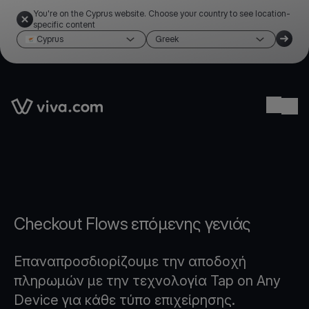
You're on the Cyprus website. Choose your country to see location-
specific content
Cyprus
Greek
Link to the homepage
Ope
Checkout Flows επόμενης γενιάς
Επαναπροσδιορίζουμε την αποδοχή
πληρωμών με την τεχνολογία Tap on Any
Device για κάθε τύπο επιχείρησης.