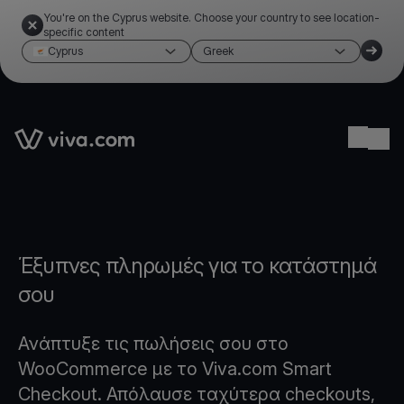
You're on the Cyprus website. Choose your country to see location-
specific content
Cyprus
Greek
Link to the homepage
Ope
Έξυπνες πληρωμές για το κατάστημά
σου
Ανάπτυξε τις πωλήσεις σου στο
WooCommerce με το Viva.com Smart
Checkout. Απόλαυσε ταχύτερα checkouts,