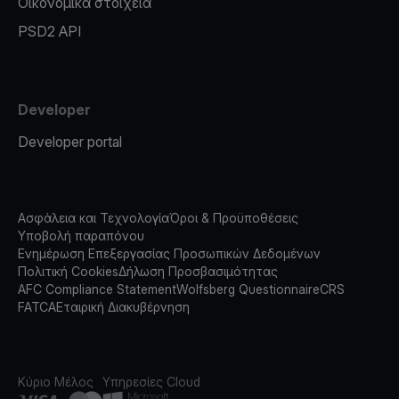
Οικονομικά στοιχεία
PSD2 API
Developer
Developer portal
Ασφάλεια και Τεχνολογία
Όροι & Προϋποθέσεις
Υποβολή παραπόνου
Ενημέρωση Επεξεργασίας Προσωπικών Δεδομένων
Πολιτική Cookies
Δήλωση Προσβασιμότητας
AFC Compliance Statement
Wolfsberg Questionnaire
CRS
FATCA
Εταιρική Διακυβέρνηση
Κύριο Μέλος
Υπηρεσίες Cloud