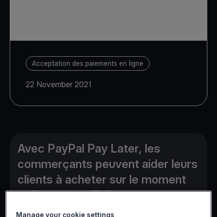
Acceptation des paiements en ligne
22 November 2021
Avec PayPal Pay Later, les
commerçants peuvent aider leurs
clients à acheter sur le moment
et à payer au fil du temps, tout en
étant payés d'avance.
Manage your cookie settings