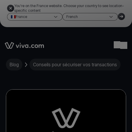
You're on the France website. Choose your country to see location-
specific content
France
French
Link to the homepage
Ope
Blog
Conseils pour sécuriser vos transactions