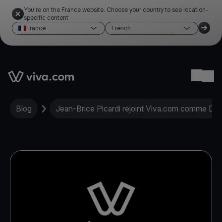
You're on the France website. Choose your country to see location-
specific content
France
French
Link to the homepage
Ope
Blog
Jean-Brice Picardi rejoint Viva.com comme Dir