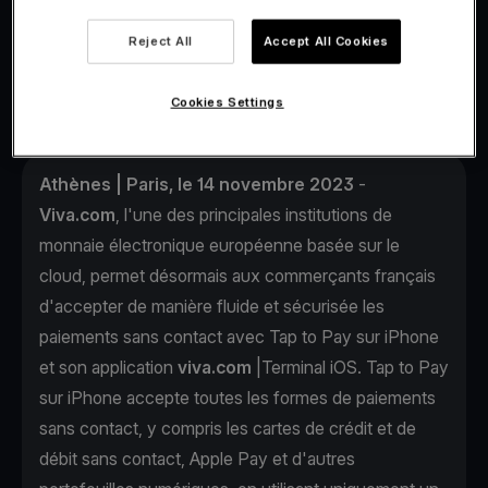
paiements sans contact via
Reject All
Accept All Cookies
l'iPhone.
Cookies Settings
Athènes | Paris, le 14 novembre 2023
-
Viva.com
, l'une des principales institutions de
monnaie électronique européenne basée sur le
cloud, permet désormais aux commerçants français
d'accepter de manière fluide et sécurisée les
paiements sans contact avec Tap to Pay sur iPhone
et son application
viva.com
|Terminal iOS. Tap to Pay
sur iPhone accepte toutes les formes de paiements
sans contact, y compris les cartes de crédit et de
débit sans contact, Apple Pay et d'autres