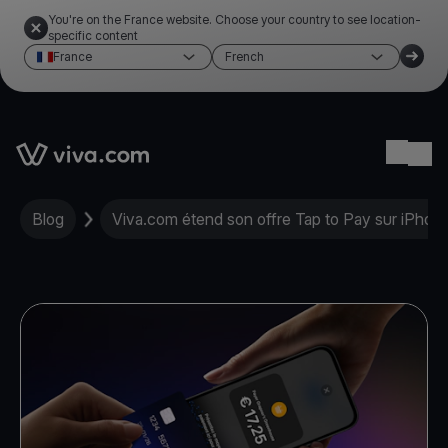
You're on the France website. Choose your country to see location-
specific content
France
French
Link to the homepage
Ope
Blog
Viva.com étend son offre Tap to Pay sur iPhone