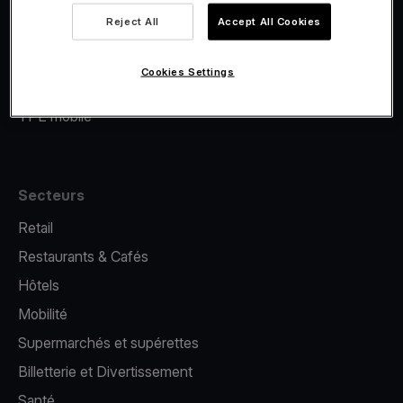
Viva.com Account
Reject All
Accept All Cookies
Financement Viva.com
E-Reporting
Cookies Settings
Émission de cartes
TPE mobile
Secteurs
Retail
Restaurants & Cafés
Hôtels
Mobilité
Supermarchés et supérettes
Billetterie et Divertissement
Santé