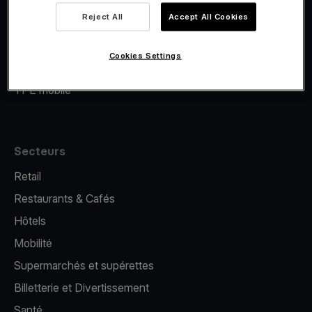
Viva.com Account
Reject All
Accept All Cookies
Financement Viva.com
E-Reporting
Cookies Settings
Émission de cartes
TPE mobile
Secteurs
Retail
Restaurants & Cafés
Hôtels
Mobilité
Supermarchés et supérettes
Billetterie et Divertissement
Santé